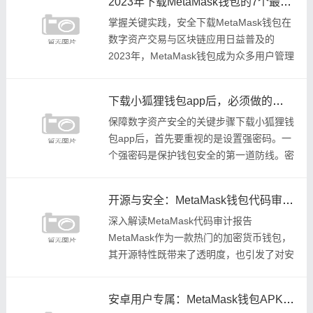
2023年下载MetaMask钱包的7个最佳实践
户提供
掌握关键实践，安全下载MetaMask钱包在
数字资产交易与区块链应用日益普及的
2023年，MetaMask钱包成为众多用户管理
加密资产和参与去中心化应用的重要工具。
而正确下载MetaMask钱包是
下载小狐狸钱包app后，必须做的安全设置
保障数字资产安全的关键步骤下载小狐狸钱
包app后，首先要重视的是设置强密码。一
个强密码是保护钱包安全的第一道防线。密
码不能过于简单，例如不能使用生日、简单
的数字组合等。强密码应该包含大写字母、
开源与安全：MetaMask钱包代码审计报告解读
小写
深入解读MetaMask代码审计报告
MetaMask作为一款热门的加密货币钱包，
其开源特性既带来了透明度，也引发了对安
全的高度关注。开源意味着代码对公众开
放，任何人都可以查看、审查和修改，这在
安卓用户专属：MetaMask钱包APK文件安全下载指南
一定